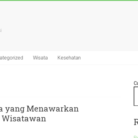
i
ategorized
Wisata
Kesehatan
Ca
ina yang Menawarkan
i Wisatawan
P