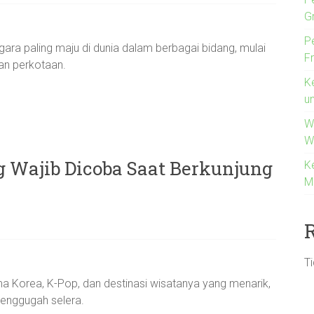
G
P
ara paling maju di dunia dalam berbagai bidang, mulai
F
nan perkotaan.
K
u
W
W
g Wajib Dicoba Saat Berkunjung
K
M
T
ma Korea, K-Pop, dan destinasi wisatanya yang menarik,
menggugah selera.