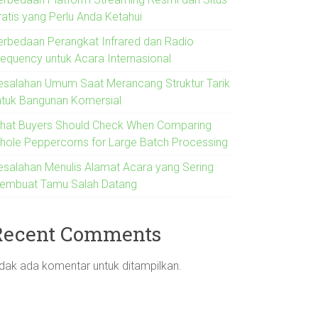
ratis yang Perlu Anda Ketahui
erbedaan Perangkat Infrared dan Radio
requency untuk Acara Internasional
esalahan Umum Saat Merancang Struktur Tarik
ntuk Bangunan Komersial
hat Buyers Should Check When Comparing
hole Peppercorns for Large Batch Processing
esalahan Menulis Alamat Acara yang Sering
embuat Tamu Salah Datang
Recent Comments
idak ada komentar untuk ditampilkan.