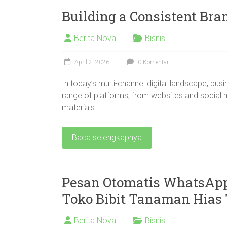
Building a Consistent Bra
Berita Nova
Bisnis
April 2, 2026
0 Komentar
In today’s multi-channel digital landscape, bus
range of platforms, from websites and social
materials.
Baca selengkapnya
Pesan Otomatis WhatsAp
Toko Bibit Tanaman Hias 
Berita Nova
Bisnis