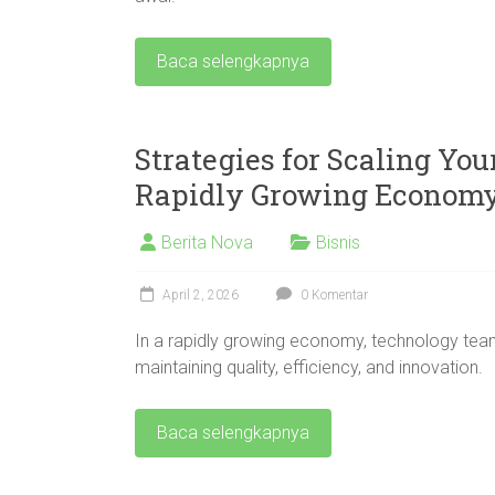
Baca selengkapnya
Strategies for Scaling Yo
Rapidly Growing Econom
Berita Nova
Bisnis
April 2, 2026
0 Komentar
In a rapidly growing economy, technology team
maintaining quality, efficiency, and innovation.
Baca selengkapnya