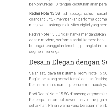
berkomunikasi. Di tengah kebutuhan akan peran
Redmi Note 15 5G
hadir sebagai solusi menari
dirancang untuk memberikan performa optima
menjawab tantangan aktivitas digital yang sem
Redmi Note 15 5G tidak hanya mengandalkan k
desain modern, performa andal, kamera berkua
berbagai keunggulan tersebut, perangkat ini me
segmen menengah.
Desain Elegan dengan 
Salah satu daya tarik utama Redmi Note 15 5G 
Bagian belakang ponsel tampil dengan finishin
Kesan minimalis namun premium membuatnya ter
Bodi Redmi Note 15 5G dirancang ergonomis
Penempatan tombol power dan volume juga 
sehari-hari. Pilihan warna yang beragam mem