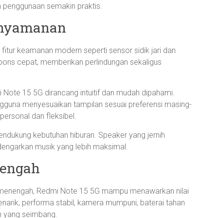
 penggunaan semakin praktis.
enyamanan
itur keamanan modern seperti sensor sidik jari dan
espons cepat, memberikan perlindungan sekaligus
Note 15 5G dirancang intuitif dan mudah dipahami.
guna menyesuaikan tampilan sesuai preferensi masing-
ersonal dan fleksibel.
ndukung kebutuhan hiburan. Speaker yang jernih
ngarkan musik yang lebih maksimal.
nengah
s menengah, Redmi Note 15 5G mampu menawarkan nilai
enarik, performa stabil, kamera mumpuni, baterai tahan
n yang seimbang.