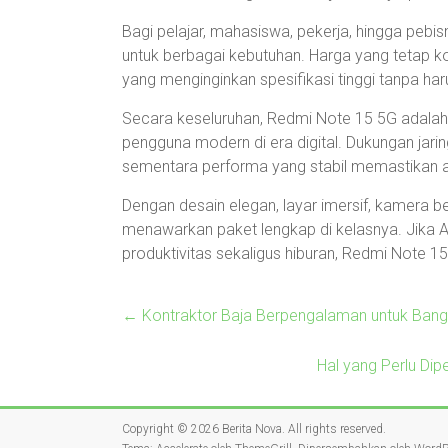
Bagi pelajar, mahasiswa, pekerja, hingga pebi
untuk berbagai kebutuhan. Harga yang tetap
yang menginginkan spesifikasi tinggi tanpa ha
Secara keseluruhan, Redmi Note 15 5G adala
pengguna modern di era digital. Dukungan jar
sementara performa yang stabil memastikan akt
Dengan desain elegan, layar imersif, kamera b
menawarkan paket lengkap di kelasnya. Jik
produktivitas sekaligus hiburan, Redmi Note 15
←
Kontraktor Baja Berpengalaman untuk Bangu
Hal yang Perlu D
Copyright © 2026
Berita Nova
. All rights reserved.