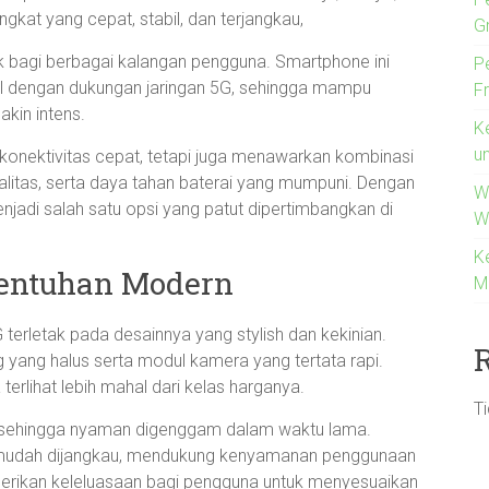
gkat yang cepat, stabil, dan terjangkau,
G
k bagi berbagai kalangan pengguna. Smartphone ini
P
l dengan dukungan jaringan 5G, sehingga mampu
F
akin intens.
K
u
onektivitas cepat, tetapi juga menawarkan kombinasi
litas, serta daya tahan baterai yang mumpuni. Dengan
W
njadi salah satu opsi yang patut dipertimbangkan di
W
K
Sentuhan Modern
M
terletak pada desainnya yang stylish dan kekinian.
g yang halus serta modul kamera yang tertata rapi.
lihat lebih mahal dari kelas harganya.
T
 sehingga nyaman digenggam dalam waktu lama.
mudah dijangkau, mendukung kenyamanan penggunaan
berikan keleluasaan bagi pengguna untuk menyesuaikan