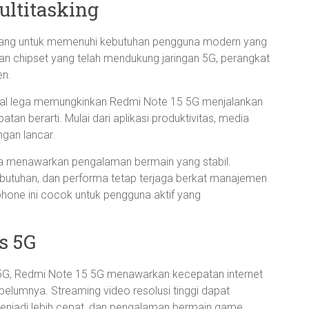
ultitasking
cang untuk memenuhi kebutuhan pengguna modern yang
an chipset yang telah mendukung jaringan 5G, perangkat
en.
nal lega memungkinkan Redmi Note 15 5G menjalankan
n berarti. Mulai dari aplikasi produktivitas, media
ngan lancar.
a menawarkan pengalaman bermain yang stabil.
ebutuhan, dan performa tetap terjaga berkat manajemen
phone ini cocok untuk pengguna aktif yang
s 5G
G, Redmi Note 15 5G menawarkan kecepatan internet
ebelumnya. Streaming video resolusi tinggi dapat
 menjadi lebih cepat, dan pengalaman bermain game