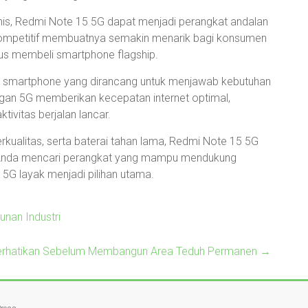
snis, Redmi Note 15 5G dapat menjadi perangkat andalan
 kompetitif membuatnya semakin menarik bagi konsumen
rus membeli smartphone flagship.
h smartphone yang dirancang untuk menjawab kebutuhan
ingan 5G memberikan kecepatan internet optimal,
ivitas berjalan lancar.
erkualitas, serta baterai tahan lama, Redmi Note 15 5G
a Anda mencari perangkat yang mampu mendukung
 5G layak menjadi pilihan utama.
nan Industri
iperhatikan Sebelum Membangun Area Teduh Permanen
→