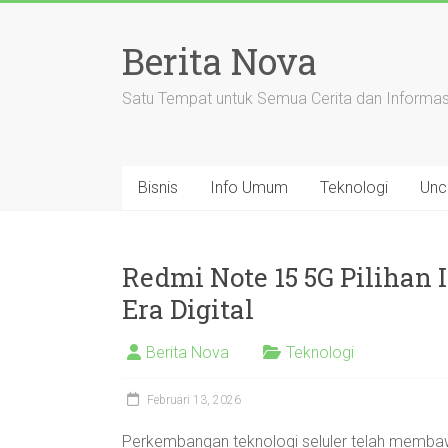
Skip
to
Berita Nova
content
Satu Tempat untuk Semua Cerita dan Informas
Bisnis
Info Umum
Teknologi
Unc
Redmi Note 15 5G Pilihan 
Era Digital
Berita Nova
Teknologi
Februari 13, 2026
Perkembangan teknologi seluler telah membawa