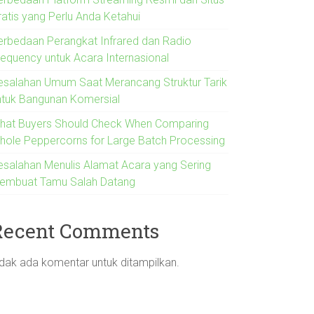
ratis yang Perlu Anda Ketahui
erbedaan Perangkat Infrared dan Radio
requency untuk Acara Internasional
esalahan Umum Saat Merancang Struktur Tarik
ntuk Bangunan Komersial
hat Buyers Should Check When Comparing
hole Peppercorns for Large Batch Processing
esalahan Menulis Alamat Acara yang Sering
embuat Tamu Salah Datang
Recent Comments
idak ada komentar untuk ditampilkan.