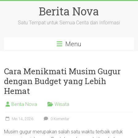
Skip
Berita Nova
to
content
Satu Tempat untuk Semua Cerita dan Informasi
Menu
Cara Menikmati Musim Gugur
dengan Budget yang Lebih
Hemat
Berita Nova
Wisata
Mei 14, 2026
0 Komentar
Musim gugur merupakan salah satu waktu terbaik untuk