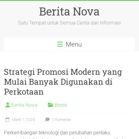
Skip
Berita Nova
to
content
Satu Tempat untuk Semua Cerita dan Informasi
Menu
Strategi Promosi Modern yang
Mulai Banyak Digunakan di
Perkotaan
Berita Nova
Bisnis
Maret 1, 2026
0 Komentar
Perkembangan teknologi dan perubahan perilaku