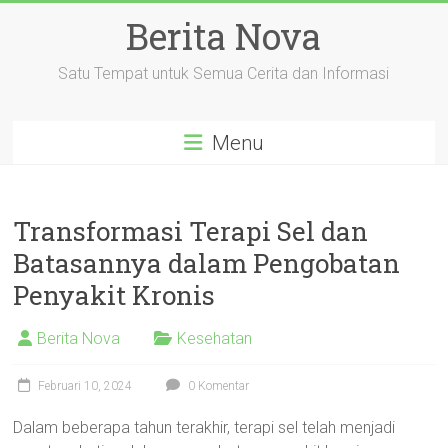
Skip
Berita Nova
to
content
Satu Tempat untuk Semua Cerita dan Informasi
Menu
Transformasi Terapi Sel dan
Batasannya dalam Pengobatan
Penyakit Kronis
Berita Nova
Kesehatan
Februari 10, 2024
0 Komentar
Dalam beberapa tahun terakhir, terapi sel telah menjadi