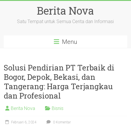
Skip
Berita Nova
to
content
Satu Tempat untuk Semua Cerita dan Informasi
Menu
Solusi Pendirian PT Terbaik di
Bogor, Depok, Bekasi, dan
Tangerang: Harga Terjangkau
dan Profesional
Berita Nova
Bisnis
Februari 6, 2024
0 Komentar