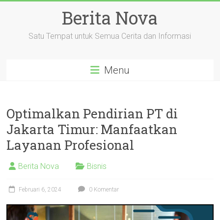
Skip
Berita Nova
to
content
Satu Tempat untuk Semua Cerita dan Informasi
Menu
Optimalkan Pendirian PT di
Jakarta Timur: Manfaatkan
Layanan Profesional
Berita Nova
Bisnis
Februari 6, 2024
0 Komentar