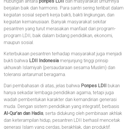
Hubungan antara
ponpes LDII
dan masyarakat umumnya
berjalan baik dan harmonis. Para santri sering terlibat dalam
kegiatan sosial seperti kerja bakti, bakti lingkungan, dan
kegiatan kemanusiaan. Banyak masyarakat sekitar
pesantren yang turut merasakan manfaat dari program-
program LDII, baik dalam bidang pendidikan, ekonomi,
maupun sosial.
Keterbukaan pesantren terhadap masyarakat juga menjadi
bukti bahwa
LDII Indonesia
menjunjung tinggi prinsip
ukhuwah Islamiyah (persaudaraan sesama Muslim) dan
toleransi antarumat beragama.
Dari pembahasan di atas, jelas bahwa
Ponpes LDII
bukan
hanya sekadar lembaga pendidikan agama, tetapi juga
wadah pembentukan karakter dan kemandirian generasi
muda. Dengan sistem pendidikan yang integratif, berbasis
Al-Qur’an dan Hadis
, serta didukung oleh pembinaan akhlak
dan keterampilan hidup, pesantren LDII berhasil mencetak
generasi Islam yang cerdas, berakhlak, dan produktif.