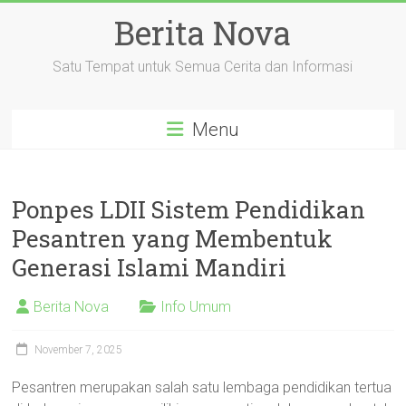
Skip
Berita Nova
to
content
Satu Tempat untuk Semua Cerita dan Informasi
Menu
Ponpes LDII Sistem Pendidikan
Pesantren yang Membentuk
Generasi Islami Mandiri
Berita Nova
Info Umum
November 7, 2025
Pesantren merupakan salah satu lembaga pendidikan tertua