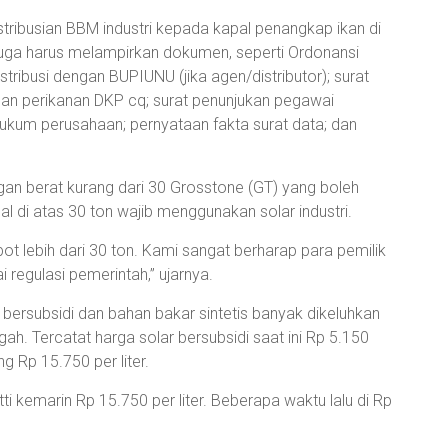
istribusian BBM industri kepada kapal penangkap ikan di
juga harus melampirkan dokumen, seperti Ordonansi
tribusi dengan BUPIUNU (jika agen/distributor); surat
uhan perikanan DKP cq; surat penunjukan pegawai
ukum perusahaan; pernyataan fakta surat data; dan
gan berat kurang dari 30 Grosstone (GT) yang boleh
 di atas 30 ton wajib menggunakan solar industri.
ot lebih dari 30 ton. Kami sangat berharap para pemilik
 regulasi pemerintah,” ujarnya.
 bersubsidi dan bahan bakar sintetis banyak dikeluhkan
ah. Tercatat harga solar bersubsidi saat ini Rp 5.150
ng Rp 15.750 per liter.
ti kemarin Rp 15.750 per liter. Beberapa waktu lalu di Rp