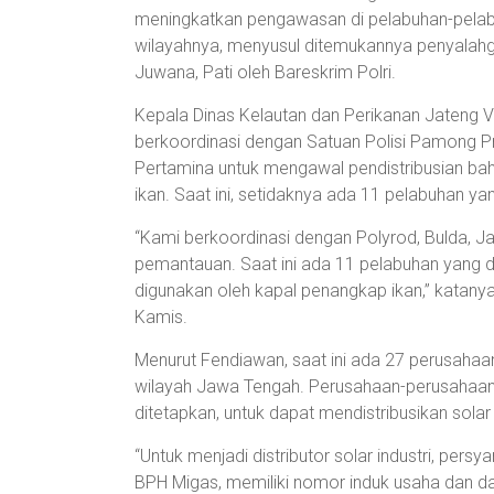
meningkatkan pengawasan di pelabuhan-pelabu
wilayahnya, menyusul ditemukannya penyalahg
Juwana, Pati oleh Bareskrim Polri.
Kepala Dinas Kelautan dan Perikanan Jateng V
berkoordinasi dengan Satuan Polisi Pamong Pr
Pertamina untuk mengawal pendistribusian bah
ikan. Saat ini, setidaknya ada 11 pelabuhan yang
“Kami berkoordinasi dengan Polyrod, Bulda, J
pemantauan. Saat ini ada 11 pelabuhan yang di
digunakan oleh kapal penangkap ikan,” katany
Kamis.
Menurut Fendiawan, saat ini ada 27 perusahaa
wilayah Jawa Tengah. Perusahaan-perusahaan 
ditetapkan, untuk dapat mendistribusikan solar i
“Untuk menjadi distributor solar industri, pers
BPH Migas, memiliki nomor induk usaha dan da