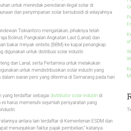
han untuk menindak peredaran ilegal solar di
G
unaan dan penyimpanan solar bersubsidi di wilayahnya.
P
F
indewan Tiskiantoro mengatakan, pihaknya telah
K
aja Bolirud, Pangkalan Angkatan Laut (Lanal) dan
u
an bakar minyak sintetis (BBM) ke kapal penangkap
W
 digunakan untuk distribusi solar industri.
W
ateng dan Lanal, serta Pertamina untuk melakukan
K
gunakan untuk mendistribusikan solar industri yang
M
a dalam siaran pers yang diterima di Semarang pada hari
n yang terdaftar sebagai
distributor solar industri
di
ini harus memenuhi sejumlah persyaratan yang
T
ndustri.
yaratannya antara lain terdaftar di Kementerian ESDM dan
pat menunjukkan faktur pajak pembelian,” katanya.