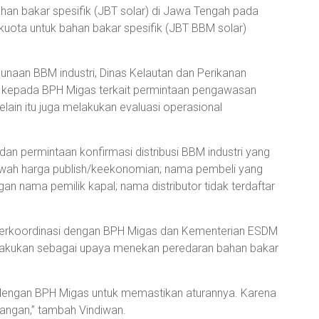
ahan bakar spesifik (JBT solar) di Jawa Tengah pada
kuota untuk bahan bakar spesifik (JBT BBM solar)
unaan BBM industri, Dinas Kelautan dan Perikanan
t kepada BPH Migas terkait permintaan pengawasan
elain itu juga melakukan evaluasi operasional
an permintaan konfirmasi distribusi BBM industri yang
awah harga publish/keekonomian; nama pembeli yang
an nama pemilik kapal; nama distributor tidak terdaftar
berkoordinasi dengan BPH Migas dan Kementerian ESDM
ini dilakukan sebagai upaya menekan peredaran bahan bakar
 dengan BPH Migas untuk memastikan aturannya. Karena
angan,” tambah Vindiwan.