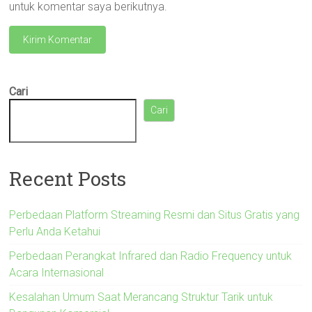
untuk komentar saya berikutnya.
Cari
Cari
Recent Posts
Perbedaan Platform Streaming Resmi dan Situs Gratis yang
Perlu Anda Ketahui
Perbedaan Perangkat Infrared dan Radio Frequency untuk
Acara Internasional
Kesalahan Umum Saat Merancang Struktur Tarik untuk