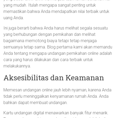
yang mudah. Itulah mengapa sangat penting untuk
memastikan bahwa Anda mendapatkan nilai terbaik untuk
uang Anda.
Ini juga berarti bahwa Anda harus melihat segala sesuatu
yang berhubungan dengan pernikahan dan melihat
bagaimana memotong biaya tetapi tetap menjaga
semuanya tetap sama. Blog pertama kami akan memandu
Anda tentang mengapa undangan pernikahan online adalah
cara yang harus dilakukan dan cara terbaik untuk
melakukannya.
Aksesibilitas dan Keamanan
Memesan undangan online jauh lebih nyaman, karena Anda
tidak perlu meninggalkan kenyamanan rumah Anda. Anda
bahkan dapat membuat undangan.
Kartu undangan digital menawarkan banyak fitur menarik.