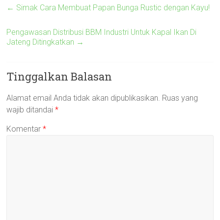
←
Simak Cara Membuat Papan Bunga Rustic dengan Kayu!
Pengawasan Distribusi BBM Industri Untuk Kapal Ikan Di
Jateng Ditingkatkan
→
Tinggalkan Balasan
Alamat email Anda tidak akan dipublikasikan.
Ruas yang
wajib ditandai
*
Komentar
*