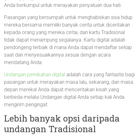
Anda berkumpul untuk merayakan penyatuan dua hati.
Pasangan yang bersumpah untuk menghabiskan sisa hidup
mereka bersama memiliki banyak cerita untuk diceritakan
kepada orang yang mereka cintai, dan kartu Tradisional
tidak dapat menampung segalanya. Kartu digital adalah
pendongeng terbaik di mana Anda dapat mendaftar setiap
saat dan menyesuaikannya sesuai dengan acara
mendatang Anda.
Undangan pernikahan digital
adalah cara yang fantastis bagi
pasangan untuk merayakan masa lalu, sekarang, dan masa
depan mereka! Anda dapat menceritakan kisah yang
berbeda melalui Undangan digital Anda setiap kali Anda
mengirim pengingat.
Lebih banyak opsi daripada
undangan Tradisional