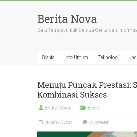
Skip
to
Berita Nova
content
Satu Tempat untuk Semua Cerita dan Informas
Bisnis
Info Umum
Teknologi
Unc
Menuju Puncak Prestasi: 
Kombinasi Sukses
Berita Nova
Bisnis
Januari 27, 2024
0 Komentar