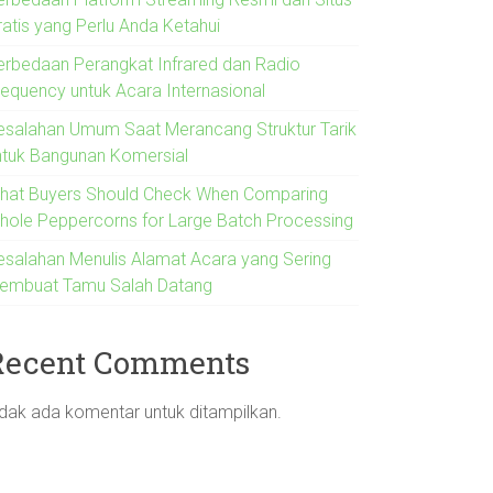
ratis yang Perlu Anda Ketahui
erbedaan Perangkat Infrared dan Radio
requency untuk Acara Internasional
esalahan Umum Saat Merancang Struktur Tarik
ntuk Bangunan Komersial
hat Buyers Should Check When Comparing
hole Peppercorns for Large Batch Processing
esalahan Menulis Alamat Acara yang Sering
embuat Tamu Salah Datang
Recent Comments
idak ada komentar untuk ditampilkan.