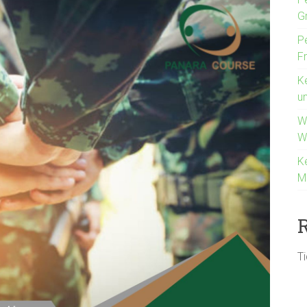
G
P
F
K
u
W
W
K
M
T