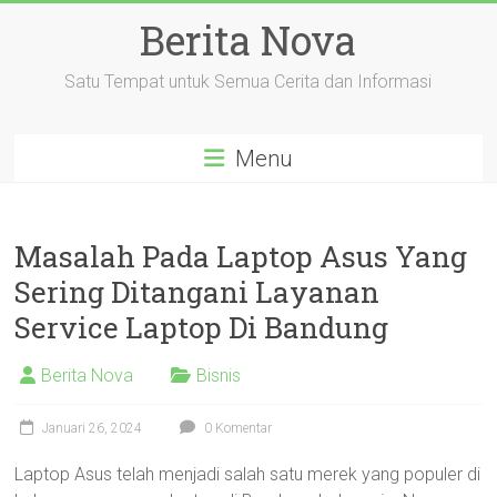
Skip
Berita Nova
to
content
Satu Tempat untuk Semua Cerita dan Informasi
Menu
Masalah Pada Laptop Asus Yang
Sering Ditangani Layanan
Service Laptop Di Bandung
Berita Nova
Bisnis
Januari 26, 2024
0 Komentar
Laptop Asus telah menjadi salah satu merek yang populer di