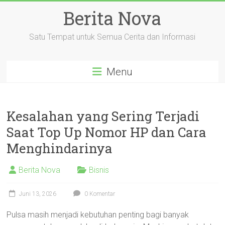
Skip
Berita Nova
to
content
Satu Tempat untuk Semua Cerita dan Informasi
Menu
Kesalahan yang Sering Terjadi
Saat Top Up Nomor HP dan Cara
Menghindarinya
Berita Nova
Bisnis
Juni 13, 2026
0 Komentar
Pulsa masih menjadi kebutuhan penting bagi banyak