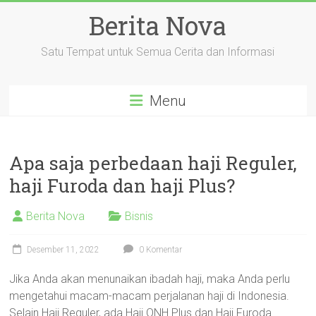
Skip
Berita Nova
to
content
Satu Tempat untuk Semua Cerita dan Informasi
Menu
Apa saja perbedaan haji Reguler,
haji Furoda dan haji Plus?
Berita Nova
Bisnis
Desember 11, 2022
0 Komentar
Jika Anda akan menunaikan ibadah haji, maka Anda perlu
mengetahui macam-macam perjalanan haji di Indonesia.
Selain Haji Reguler, ada Haji ONH Plus dan Haji Furoda.