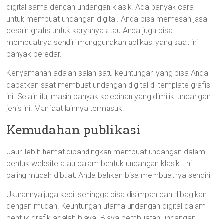
digital sama dengan undangan klasik. Ada banyak cara
untuk membuat undangan digital. Anda bisa memesan jasa
desain grafis untuk karyanya atau Anda juga bisa
membuatnya sendiri menggunakan aplikasi yang saat ini
banyak beredar.
Kenyamanan adalah salah satu keuntungan yang bisa Anda
dapatkan saat membuat undangan digital di template grafis
ini. Selain itu, masih banyak kelebihan yang dimiliki undangan
jenis ini. Manfaat lainnya termasuk:
Kemudahan publikasi
Jauh lebih hemat dibandingkan membuat undangan dalam
bentuk website atau dalam bentuk undangan klasik. Ini
paling mudah dibuat, Anda bahkan bisa membuatnya sendiri
Ukurannya juga kecil sehingga bisa disimpan dan dibagikan
dengan mudah. Keuntungan utama undangan digital dalam
bentuk grafik adalah biaya. Biaya pembuatan undangan