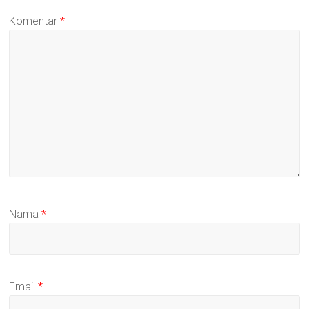
Komentar
*
Nama
*
Email
*