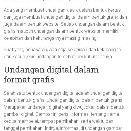
Ada yang membuat undangan klasik dalam bentuk kertas
dan juga membuat undangan digital dalam bentuk grafik dan
juga dalam bentuk website. Setiap undangan dalam bentuk
grafis maupun undangan dalam bentuk website memiliki
kelebihan dan kekurangannya masing-masing.
Buat yang penasaran, apa saja kelebihan dan kekurangan
dari kedua jenis undangan tersebut, berikut ulasannya.
Undangan digital dalam
format grafis
Salah satu bentuk undangan digital adalah undangan digital
dalam bentuk grafis. Undangan digital dalam bentuk grafis
Merupakan undangan digital yang diwujudkan dalam bentuk
gambar digital. Gambar ini berisi informasi tentang nama
kedua mempelai, tempat pernikahan, serta waktu dan
tanggal pernikahan. Intinya, informasi di undangan gambar