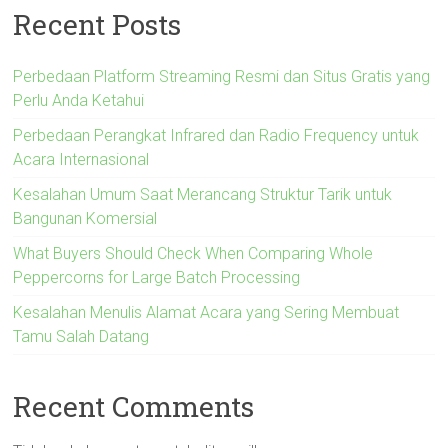
Recent Posts
Perbedaan Platform Streaming Resmi dan Situs Gratis yang
Perlu Anda Ketahui
Perbedaan Perangkat Infrared dan Radio Frequency untuk
Acara Internasional
Kesalahan Umum Saat Merancang Struktur Tarik untuk
Bangunan Komersial
What Buyers Should Check When Comparing Whole
Peppercorns for Large Batch Processing
Kesalahan Menulis Alamat Acara yang Sering Membuat
Tamu Salah Datang
Recent Comments