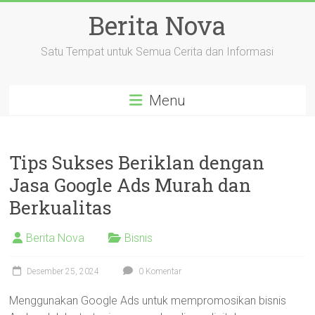
Skip
Berita Nova
to
content
Satu Tempat untuk Semua Cerita dan Informasi
Menu
Tips Sukses Beriklan dengan
Jasa Google Ads Murah dan
Berkualitas
Berita Nova
Bisnis
Desember 25, 2024
0 Komentar
Menggunakan Google Ads untuk mempromosikan bisnis