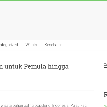
i
ategorized
Wisata
Kesehatan
an untuk Pemula hingga
Ca
wisata bahari paling populer di Indonesia. Pulau kecil
P