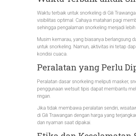
Waktu terbaik untuk snorkeling di Gili Trawanga
visibilitas optimal. Cahaya matahari pagi me
sehingga pengalaman snorkeling menjadi leb
Musim kemarau, yang biasanya berlangsung dari
untuk snorkeling. Namun, aktivitas ini tetap 
kondisi cuaca.
Peralatan yang Perlu D
Peralatan dasar snorkeling meliputi masker, s
penggunaan wetsuit tipis dapat membantu melin
ringan.
Jika tidak membawa peralatan sendiri, wisat
di Gili Trawangan dengan harga yang terjangka
dan nyaman saat dipakai.
Etika dan Keselamatan 