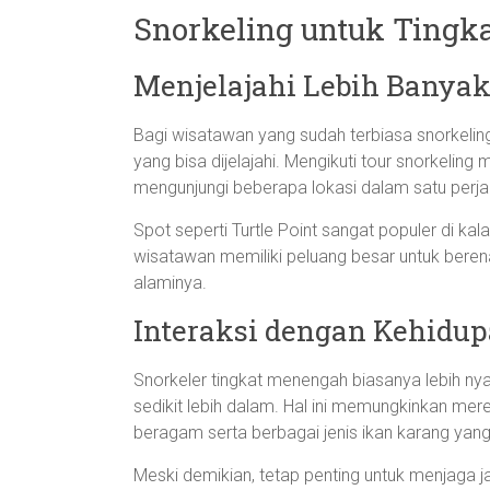
Snorkeling untuk Ting
Menjelajahi Lebih Banyak
Bagi wisatawan yang sudah terbiasa snorkeli
yang bisa dijelajahi. Mengikuti tour snorkeling
mengunjungi beberapa lokasi dalam satu perja
Spot seperti Turtle Point sangat populer di kala
wisatawan memiliki peluang besar untuk beren
alaminya.
Interaksi dengan Kehidup
Snorkeler tingkat menengah biasanya lebih ny
sedikit lebih dalam. Hal ini memungkinkan me
beragam serta berbagai jenis ikan karang yang j
Meski demikian, tetap penting untuk menjaga 