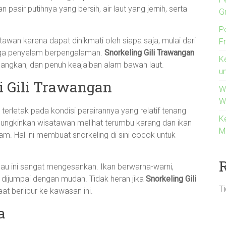
 pasir putihnya yang bersih, air laut yang jernih, serta
G
P
tawan karena dapat dinikmati oleh siapa saja, mulai dari
F
gga penyelam berpengalaman.
Snorkeling Gili Trawangan
K
gkan, dan penuh keajaiban alam bawah laut.
u
i Gili Trawangan
W
W
terletak pada kondisi perairannya yang relatif tenang
K
memungkinkan wisatawan melihat terumbu karang dan ikan
M
am. Hal ini membuat snorkeling di sini cocok untuk
pulau ini sangat mengesankan. Ikan berwarna-warni,
 dijumpai dengan mudah. Tidak heran jika
Snorkeling Gili
T
aat berlibur ke kawasan ini.
a