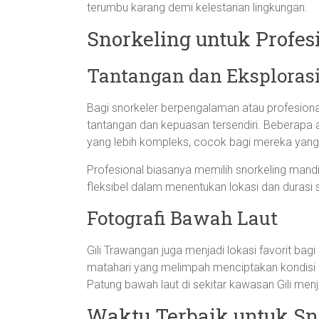
terumbu karang demi kelestarian lingkungan.
Snorkeling untuk Profes
Tantangan dan Eksploras
Bagi snorkeler berpengalaman atau profesiona
tantangan dan kepuasan tersendiri. Beberapa ar
yang lebih kompleks, cocok bagi mereka yang 
Profesional biasanya memilih snorkeling mand
fleksibel dalam menentukan lokasi dan durasi s
Fotografi Bawah Laut
Gili Trawangan juga menjadi lokasi favorit bagi
matahari yang melimpah menciptakan kondisi i
Patung bawah laut di sekitar kawasan Gili men
Waktu Terbaik untuk Sn