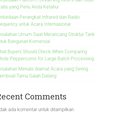
ratis yang Perlu Anda Ketahui
erbedaan Perangkat Infrared dan Radio
requency untuk Acara Internasional
esalahan Umum Saat Merancang Struktur Tarik
ntuk Bangunan Komersial
hat Buyers Should Check When Comparing
hole Peppercorns for Large Batch Processing
esalahan Menulis Alamat Acara yang Sering
embuat Tamu Salah Datang
Recent Comments
idak ada komentar untuk ditampilkan.