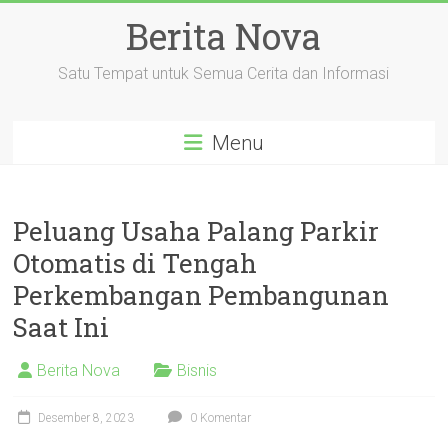
Skip
Berita Nova
to
content
Satu Tempat untuk Semua Cerita dan Informasi
Menu
Peluang Usaha Palang Parkir
Otomatis di Tengah
Perkembangan Pembangunan
Saat Ini
Berita Nova
Bisnis
Desember 8, 2023
0 Komentar