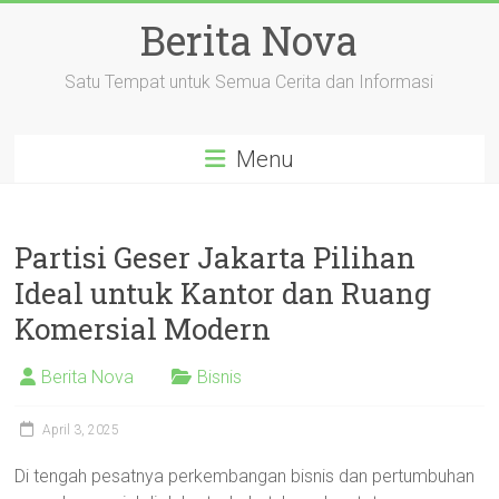
Skip
Berita Nova
to
content
Satu Tempat untuk Semua Cerita dan Informasi
Menu
Partisi Geser Jakarta Pilihan
Ideal untuk Kantor dan Ruang
Komersial Modern
Berita Nova
Bisnis
April 3, 2025
Di tengah pesatnya perkembangan bisnis dan pertumbuhan