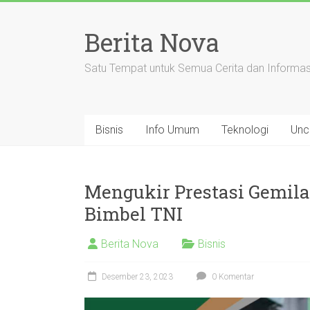
Skip
to
Berita Nova
content
Satu Tempat untuk Semua Cerita dan Informas
Bisnis
Info Umum
Teknologi
Unc
Mengukir Prestasi Gemil
Bimbel TNI
Berita Nova
Bisnis
Desember 23, 2023
0 Komentar