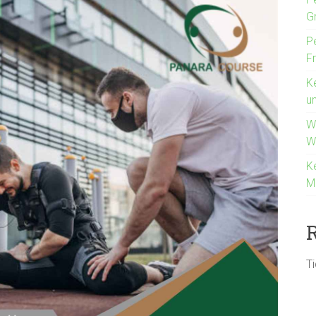
G
P
F
K
u
W
W
K
M
T