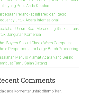
ratis yang Perlu Anda Ketahui
erbedaan Perangkat Infrared dan Radio
requency untuk Acara Internasional
esalahan Umum Saat Merancang Struktur Tarik
ntuk Bangunan Komersial
hat Buyers Should Check When Comparing
hole Peppercorns for Large Batch Processing
esalahan Menulis Alamat Acara yang Sering
embuat Tamu Salah Datang
Recent Comments
idak ada komentar untuk ditampilkan.