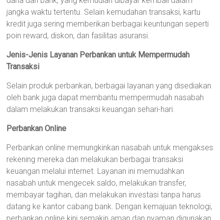
dana dari bank, yang kemudian dibayar kembali dalam
jangka waktu tertentu. Selain kemudahan transaksi, kartu
kredit juga sering memberikan berbagai keuntungan seperti
poin reward, diskon, dan fasilitas asuransi.
Jenis-Jenis Layanan Perbankan untuk Mempermudah
Transaksi
Selain produk perbankan, berbagai layanan yang disediakan
oleh bank juga dapat membantu mempermudah nasabah
dalam melakukan transaksi keuangan sehari-hari.
Perbankan Online
Perbankan online memungkinkan nasabah untuk mengakses
rekening mereka dan melakukan berbagai transaksi
keuangan melalui internet. Layanan ini memudahkan
nasabah untuk mengecek saldo, melakukan transfer,
membayar tagihan, dan melakukan investasi tanpa harus
datang ke kantor cabang bank. Dengan kemajuan teknologi,
perbankan online kini semakin aman dan nyaman digunakan,