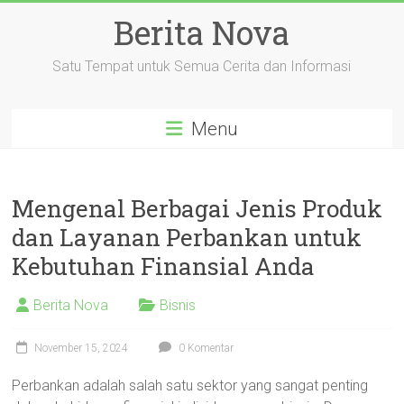
Skip
Berita Nova
to
content
Satu Tempat untuk Semua Cerita dan Informasi
Menu
Mengenal Berbagai Jenis Produk
dan Layanan Perbankan untuk
Kebutuhan Finansial Anda
Berita Nova
Bisnis
November 15, 2024
0 Komentar
Perbankan adalah salah satu sektor yang sangat penting