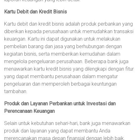
Kartu Debit dan Kredit Bisnis
Kartu debit dan kredit bisnis adalah produk perbankan yang
diberikan kepada perusahaan untuk memudahkan transaksi
keuangan. Kartu ini dapat digunakan untuk melakukan
pembelian barang dan jasa yang berhubungan dengan
kegiatan bisnis, serta memberikan kemudahan dalam
mengelola pengeluaran perusahaan. Beberapa bank juga
menawarkan kartu kredit bisnis yang dilengkapi dengan fitur
yang dapat membantu perusahaan dalam mengatur
pengeluaran dan memperoleh berbagai keuntungan
tambahan.
Produk dan Layanan Perbankan untuk Investasi dan
Perencanaan Keuangan
Selain untuk kebutuhan sehari-hari, bank juga menawarkan
produk dan layanan yang dapat membantu Anda
merencanakan masa depan finansial dengan lebih baik.