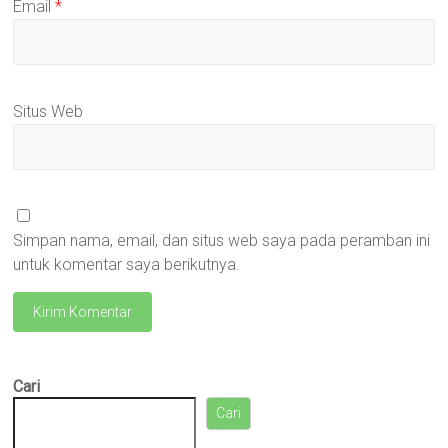
Email
*
Situs Web
Simpan nama, email, dan situs web saya pada peramban ini
untuk komentar saya berikutnya.
Cari
Cari