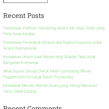
Recent Posts
Perbedaan Platform Streaming Resmi dan Situs Gratis yang
Perlu Anda Ketahui
Perbedaan Perangkat Infrared dan Radio Frequency untuk
Acara Internasional
Kesalahan Umum Saat Merancang Struktur Tarik untuk
Bangunan Komersial
What Buyers Should Check When Comparing Whole
Peppercorns for Large Batch Processing
Kesalahan Menulis Alamat Acara yang Sering Membuat
Tamu Salah Datang
Recent Comments