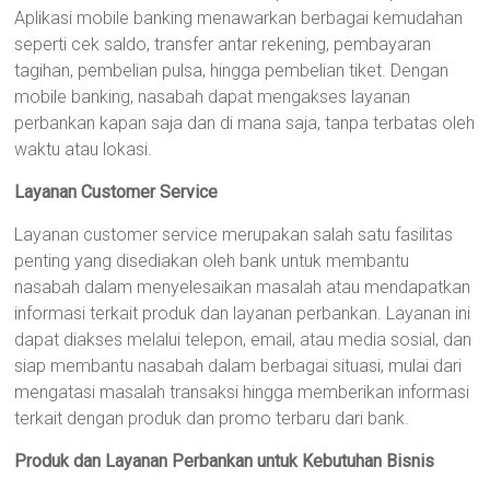
Aplikasi mobile banking menawarkan berbagai kemudahan
seperti cek saldo, transfer antar rekening, pembayaran
tagihan, pembelian pulsa, hingga pembelian tiket. Dengan
mobile banking, nasabah dapat mengakses layanan
perbankan kapan saja dan di mana saja, tanpa terbatas oleh
waktu atau lokasi.
Layanan Customer Service
Layanan customer service merupakan salah satu fasilitas
penting yang disediakan oleh bank untuk membantu
nasabah dalam menyelesaikan masalah atau mendapatkan
informasi terkait produk dan layanan perbankan. Layanan ini
dapat diakses melalui telepon, email, atau media sosial, dan
siap membantu nasabah dalam berbagai situasi, mulai dari
mengatasi masalah transaksi hingga memberikan informasi
terkait dengan produk dan promo terbaru dari bank.
Produk dan Layanan Perbankan untuk Kebutuhan Bisnis