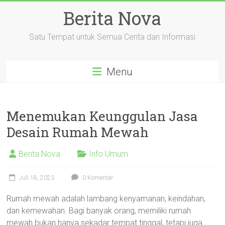
Skip
Berita Nova
to
content
Satu Tempat untuk Semua Cerita dan Informasi
Menu
Menemukan Keunggulan Jasa
Desain Rumah Mewah
Berita Nova
Info Umum
Juli 18, 2023
0 Komentar
Rumah mewah adalah lambang kenyamanan, keindahan,
dan kemewahan. Bagi banyak orang, memiliki rumah
mewah bukan hanya sekadar tempat tinggal, tetapi juga