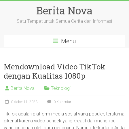
Skip
Berita Nova
to
content
Satu Tempat untuk Semua Cerita dan Informasi
Menu
Mendownload Video TikTok
dengan Kualitas 1080p
Berita Nova
Teknologi
Oktober 11, 2023
0 Komentar
TikTok adalah platform media sosial yang populer, terutama
dikenal karena video pendek yang kreatif dan menghibur
yang diunggah oleh para pengguna. Namun, terkadang Anda