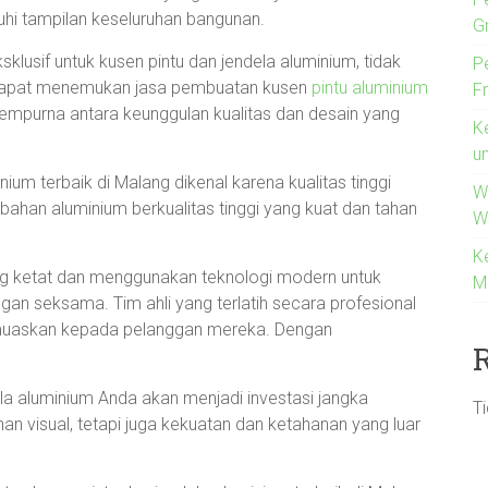
hi tampilan keseluruhan bangunan.
G
sklusif untuk kusen pintu dan jendela aluminium, tidak
P
da dapat menemukan jasa pembuatan kusen
pintu aluminium
F
mpurna antara keunggulan kualitas dan desain yang
K
u
um terbaik di Malang dikenal karena kualitas tinggi
W
han aluminium berkualitas tinggi yang kuat dan tahan
W
K
ng ketat dan menggunakan teknologi modern untuk
M
an seksama. Tim ahli yang terlatih secara profesional
emuaskan kepada pelanggan mereka. Dengan
la aluminium Anda akan menjadi investasi jangka
T
n visual, tetapi juga kekuatan dan ketahanan yang luar