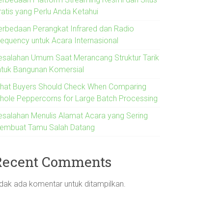
ratis yang Perlu Anda Ketahui
erbedaan Perangkat Infrared dan Radio
requency untuk Acara Internasional
esalahan Umum Saat Merancang Struktur Tarik
ntuk Bangunan Komersial
hat Buyers Should Check When Comparing
hole Peppercorns for Large Batch Processing
esalahan Menulis Alamat Acara yang Sering
embuat Tamu Salah Datang
Recent Comments
idak ada komentar untuk ditampilkan.