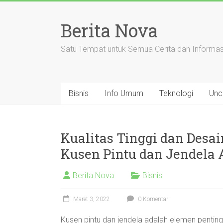
Skip
to
Berita Nova
content
Satu Tempat untuk Semua Cerita dan Informas
Bisnis
Info Umum
Teknologi
Unc
Kualitas Tinggi dan Desa
Kusen Pintu dan Jendela
Berita Nova
Bisnis
Maret 3, 2022
0 Komentar
Kusen pintu dan jendela adalah elemen penti