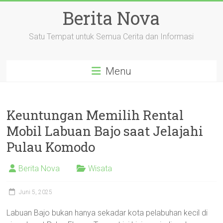
Skip
Berita Nova
to
content
Satu Tempat untuk Semua Cerita dan Informasi
Menu
Keuntungan Memilih Rental
Mobil Labuan Bajo saat Jelajahi
Pulau Komodo
Berita Nova
Wisata
Juni 5, 2025
Labuan Bajo bukan hanya sekadar kota pelabuhan kecil di