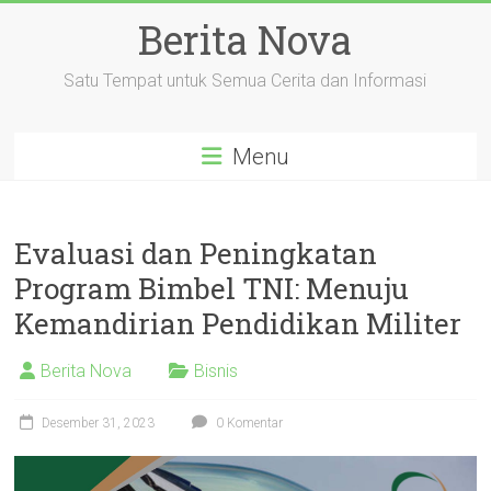
Skip
Berita Nova
to
content
Satu Tempat untuk Semua Cerita dan Informasi
Menu
Evaluasi dan Peningkatan
Program Bimbel TNI: Menuju
Kemandirian Pendidikan Militer
Berita Nova
Bisnis
Desember 31, 2023
0 Komentar