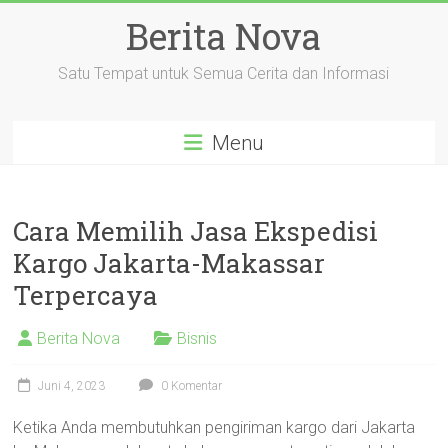
Skip
Berita Nova
to
content
Satu Tempat untuk Semua Cerita dan Informasi
Menu
Cara Memilih Jasa Ekspedisi
Kargo Jakarta-Makassar
Terpercaya
Berita Nova
Bisnis
Juni 4, 2023
0 Komentar
Ketika Anda membutuhkan pengiriman kargo dari Jakarta