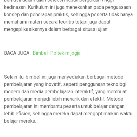
kedinasan. Kurikulum ini juga menekankan pada penguasaan
konsep dan penerapan praktis, sehingga peserta tidak hanya
memahami materi secara teoritis tetapi juga dapat
mengaplikasikannya dalam berbagai situasi ujian.
BACA JUGA :
Bimbel Poltekim jogja
Selain itu, bimbel ini juga menyediakan berbagai metode
pembelajaran yang inovatif, seperti penggunaan teknologi
modern dan media pembelajaran interaktif, yang membuat
pembelajaran menjadi lebih menarik dan efektif. Metode
pembelajaran ini membantu peserta untuk belajar dengan
lebih efisien, sehingga mereka dapat mengoptimalkan waktu
belajar mereka.