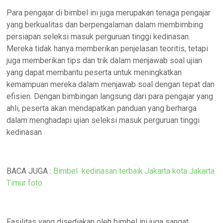
Para pengajar di bimbel ini juga merupakan tenaga pengajar
yang berkualitas dan berpengalaman dalam membimbing
persiapan seleksi masuk perguruan tinggi kedinasan.
Mereka tidak hanya memberikan penjelasan teoritis, tetapi
juga memberikan tips dan trik dalam menjawab soal ujian
yang dapat membantu peserta untuk meningkatkan
kemampuan mereka dalam menjawab soal dengan tepat dan
efisien. Dengan bimbingan langsung dari para pengajar yang
ahli, peserta akan mendapatkan panduan yang berharga
dalam menghadapi ujian seleksi masuk perguruan tinggi
kedinasan
BACA JUGA :
Bimbel kedinasan terbaik Jakarta kota Jakarta
Timur foto
Fasilitas yang disediakan oleh bimbel ini juga sangat