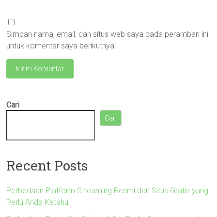
Simpan nama, email, dan situs web saya pada peramban ini
untuk komentar saya berikutnya.
Cari
Cari
Recent Posts
Perbedaan Platform Streaming Resmi dan Situs Gratis yang
Perlu Anda Ketahui