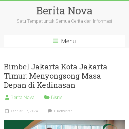
Skip
Berita Nova
to
content
Satu Tempat untuk Semua Cerita dan Informasi
Menu
Bimbel Jakarta Kota Jakarta
Timur: Menyongsong Masa
Depan di Kedinasan
Berita Nova
Bisnis
Februari 17, 2024
0 Komentar