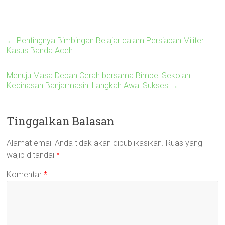
←
Pentingnya Bimbingan Belajar dalam Persiapan Militer:
Kasus Banda Aceh
Menuju Masa Depan Cerah bersama Bimbel Sekolah
Kedinasan Banjarmasin: Langkah Awal Sukses
→
Tinggalkan Balasan
Alamat email Anda tidak akan dipublikasikan.
Ruas yang
wajib ditandai
*
Komentar
*