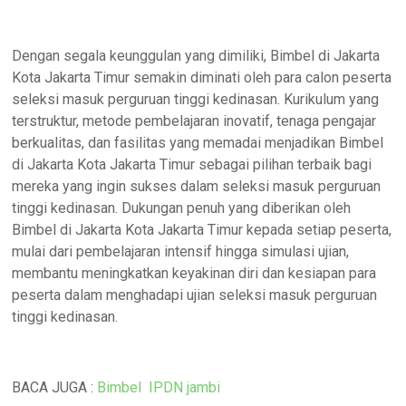
Dengan segala keunggulan yang dimiliki, Bimbel di Jakarta
Kota Jakarta Timur semakin diminati oleh para calon peserta
seleksi masuk perguruan tinggi kedinasan. Kurikulum yang
terstruktur, metode pembelajaran inovatif, tenaga pengajar
berkualitas, dan fasilitas yang memadai menjadikan Bimbel
di Jakarta Kota Jakarta Timur sebagai pilihan terbaik bagi
mereka yang ingin sukses dalam seleksi masuk perguruan
tinggi kedinasan. Dukungan penuh yang diberikan oleh
Bimbel di Jakarta Kota Jakarta Timur kepada setiap peserta,
mulai dari pembelajaran intensif hingga simulasi ujian,
membantu meningkatkan keyakinan diri dan kesiapan para
peserta dalam menghadapi ujian seleksi masuk perguruan
tinggi kedinasan.
BACA JUGA :
Bimbel IPDN jambi