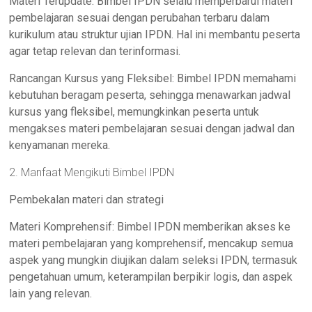
Materi Terupdate: Bimbel IPDN selalu memperbarui materi
pembelajaran sesuai dengan perubahan terbaru dalam
kurikulum atau struktur ujian IPDN. Hal ini membantu peserta
agar tetap relevan dan terinformasi.
Rancangan Kursus yang Fleksibel: Bimbel IPDN memahami
kebutuhan beragam peserta, sehingga menawarkan jadwal
kursus yang fleksibel, memungkinkan peserta untuk
mengakses materi pembelajaran sesuai dengan jadwal dan
kenyamanan mereka.
2. Manfaat Mengikuti Bimbel IPDN
Pembekalan materi dan strategi
Materi Komprehensif: Bimbel IPDN memberikan akses ke
materi pembelajaran yang komprehensif, mencakup semua
aspek yang mungkin diujikan dalam seleksi IPDN, termasuk
pengetahuan umum, keterampilan berpikir logis, dan aspek
lain yang relevan.