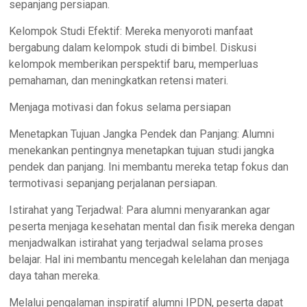
sepanjang persiapan.
Kelompok Studi Efektif: Mereka menyoroti manfaat
bergabung dalam kelompok studi di bimbel. Diskusi
kelompok memberikan perspektif baru, memperluas
pemahaman, dan meningkatkan retensi materi.
Menjaga motivasi dan fokus selama persiapan
Menetapkan Tujuan Jangka Pendek dan Panjang: Alumni
menekankan pentingnya menetapkan tujuan studi jangka
pendek dan panjang. Ini membantu mereka tetap fokus dan
termotivasi sepanjang perjalanan persiapan.
Istirahat yang Terjadwal: Para alumni menyarankan agar
peserta menjaga kesehatan mental dan fisik mereka dengan
menjadwalkan istirahat yang terjadwal selama proses
belajar. Hal ini membantu mencegah kelelahan dan menjaga
daya tahan mereka.
Melalui pengalaman inspiratif alumni IPDN, peserta dapat