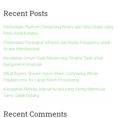
Recent Posts
Perbedaan Platform Streaming Resmi dan Situs Gratis yang
Perlu Anda Ketahui
Perbedaan Perangkat Infrared dan Radio Frequency untuk
Acara Internasional
Kesalahan Umum Saat Merancang Struktur Tarik untuk
Bangunan Komersial
What Buyers Should Check When Comparing Whole
Peppercorns for Large Batch Processing
Kesalahan Menulis Alamat Acara yang Sering Membuat
Tamu Salah Datang
Recent Comments