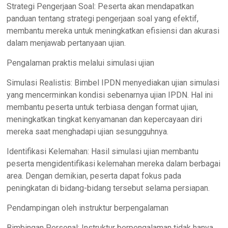
Strategi Pengerjaan Soal: Peserta akan mendapatkan
panduan tentang strategi pengerjaan soal yang efektif,
membantu mereka untuk meningkatkan efisiensi dan akurasi
dalam menjawab pertanyaan ujian.
Pengalaman praktis melalui simulasi ujian
Simulasi Realistis: Bimbel IPDN menyediakan ujian simulasi
yang mencerminkan kondisi sebenarnya ujian IPDN. Hal ini
membantu peserta untuk terbiasa dengan format ujian,
meningkatkan tingkat kenyamanan dan kepercayaan diri
mereka saat menghadapi ujian sesungguhnya.
Identifikasi Kelemahan: Hasil simulasi ujian membantu
peserta mengidentifikasi kelemahan mereka dalam berbagai
area. Dengan demikian, peserta dapat fokus pada
peningkatan di bidang-bidang tersebut selama persiapan.
Pendampingan oleh instruktur berpengalaman
Bimbingan Personal: Instruktur berpengalaman tidak hanya