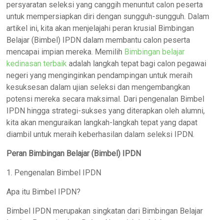
persyaratan seleksi yang canggih menuntut calon peserta
untuk mempersiapkan diri dengan sungguh-sungguh. Dalam
artikel ini, kita akan menjelajahi peran krusial Bimbingan
Belajar (Bimbel) IPDN dalam membantu calon peserta
mencapai impian mereka.
Memilih
Bimbingan belajar
kedinasan terbaik
adalah langkah tepat bagi calon pegawai
negeri yang menginginkan pendampingan untuk meraih
kesuksesan dalam ujian seleksi dan mengembangkan
potensi mereka secara maksimal.
Dari pengenalan Bimbel
IPDN hingga strategi-sukses yang diterapkan oleh alumni,
kita akan menguraikan langkah-langkah tepat yang dapat
diambil untuk meraih keberhasilan dalam seleksi IPDN.
Peran Bimbingan Belajar (Bimbel) IPDN
1. Pengenalan Bimbel IPDN
Apa itu Bimbel IPDN?
Bimbel IPDN merupakan singkatan dari Bimbingan Belajar