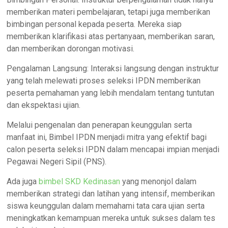
memberikan materi pembelajaran, tetapi juga memberikan
bimbingan personal kepada peserta. Mereka siap
memberikan klarifikasi atas pertanyaan, memberikan saran,
dan memberikan dorongan motivasi.
Pengalaman Langsung: Interaksi langsung dengan instruktur
yang telah melewati proses seleksi IPDN memberikan
peserta pemahaman yang lebih mendalam tentang tuntutan
dan ekspektasi ujian.
Melalui pengenalan dan penerapan keunggulan serta
manfaat ini, Bimbel IPDN menjadi mitra yang efektif bagi
calon peserta seleksi IPDN dalam mencapai impian menjadi
Pegawai Negeri Sipil (PNS).
Ada juga
bimbel SKD Kedinasan
yang menonjol dalam
memberikan strategi dan latihan yang intensif, memberikan
siswa keunggulan dalam memahami tata cara ujian serta
meningkatkan kemampuan mereka untuk sukses dalam tes