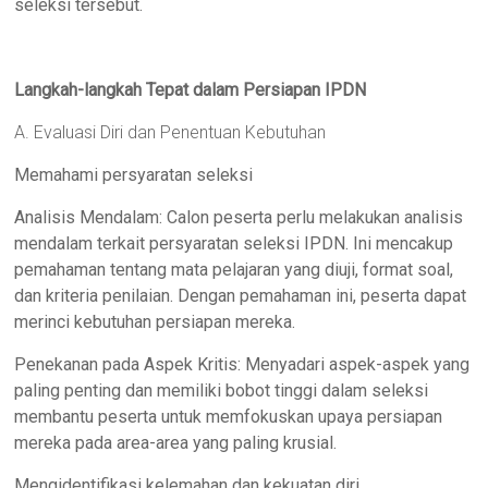
seleksi tersebut.
Langkah-langkah Tepat dalam Persiapan IPDN
A. Evaluasi Diri dan Penentuan Kebutuhan
Memahami persyaratan seleksi
Analisis Mendalam: Calon peserta perlu melakukan analisis
mendalam terkait persyaratan seleksi IPDN. Ini mencakup
pemahaman tentang mata pelajaran yang diuji, format soal,
dan kriteria penilaian. Dengan pemahaman ini, peserta dapat
merinci kebutuhan persiapan mereka.
Penekanan pada Aspek Kritis: Menyadari aspek-aspek yang
paling penting dan memiliki bobot tinggi dalam seleksi
membantu peserta untuk memfokuskan upaya persiapan
mereka pada area-area yang paling krusial.
Mengidentifikasi kelemahan dan kekuatan diri