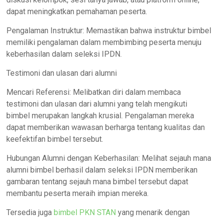
dapat meningkatkan pemahaman peserta.
Pengalaman Instruktur: Memastikan bahwa instruktur bimbel
memiliki pengalaman dalam membimbing peserta menuju
keberhasilan dalam seleksi IPDN.
Testimoni dan ulasan dari alumni
Mencari Referensi: Melibatkan diri dalam membaca
testimoni dan ulasan dari alumni yang telah mengikuti
bimbel merupakan langkah krusial. Pengalaman mereka
dapat memberikan wawasan berharga tentang kualitas dan
keefektifan bimbel tersebut.
Hubungan Alumni dengan Keberhasilan: Melihat sejauh mana
alumni bimbel berhasil dalam seleksi IPDN memberikan
gambaran tentang sejauh mana bimbel tersebut dapat
membantu peserta meraih impian mereka.
Tersedia juga
bimbel PKN STAN
yang menarik dengan