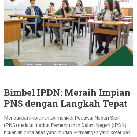
Bimbel IPDN: Meraih Impian
PNS dengan Langkah Tepat
Menggapai impian untuk menjadi Pegawai Negeri Sipil
(PNS) melalui Institut Pemerintahan Dalam Negeri (IPDN)
bukanlah perjalanan yang mudah. Persaingan yang ketat dan