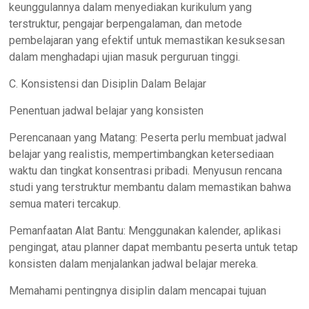
keunggulannya dalam menyediakan kurikulum yang
terstruktur, pengajar berpengalaman, dan metode
pembelajaran yang efektif untuk memastikan kesuksesan
dalam menghadapi ujian masuk perguruan tinggi.
C. Konsistensi dan Disiplin Dalam Belajar
Penentuan jadwal belajar yang konsisten
Perencanaan yang Matang: Peserta perlu membuat jadwal
belajar yang realistis, mempertimbangkan ketersediaan
waktu dan tingkat konsentrasi pribadi. Menyusun rencana
studi yang terstruktur membantu dalam memastikan bahwa
semua materi tercakup.
Pemanfaatan Alat Bantu: Menggunakan kalender, aplikasi
pengingat, atau planner dapat membantu peserta untuk tetap
konsisten dalam menjalankan jadwal belajar mereka.
Memahami pentingnya disiplin dalam mencapai tujuan