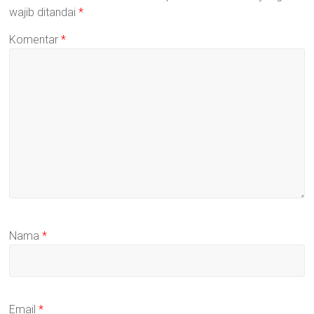
wajib ditandai
*
Komentar
*
Nama
*
Email
*