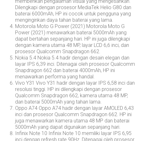
memberikan pengalaman visual yang mengesankan.
Dilengkapi dengan prosesor MediaTek Helio G80 dan
baterai 6000mAh, HP ini cocok untuk pengguna yang
menginginkan daya tahan baterai yang lama.
Motorola Moto G Power (2021) Motorola Moto G
Power (2021) menawarkan baterai 5000mAh yang
dapat bertahan sepanjang hari. HP ini juga dilengkapi
dengan kamera utama 48 MP, layar LCD 6,6 inci, dan
prosesor Qualcomm Snapdragon 662.
Nokia 5.4 Nokia 5.4 hadir dengan desain elegan dan
layar IPS 6,39 inci. Ditenagai oleh prosesor Qualcomm
Snapdragon 662 dan baterai 4000mAh, HP ini
menawarkan performa yang handal.
Vivo Y31 Vivo Y31 hadir dengan layar IPS 6,58 inci dan
resolusi tinggi. HP ini dilengkapi dengan prosesor
Qualcomm Snapdragon 662, kamera utama 48 MP,
dan baterai 5000mAh yang tahan lama.
Oppo A74 Oppo A74 hadir dengan layar AMOLED 6,43
inci dan prosesor Qualcomm Snapdragon 662. HP ini
juga menawarkan kamera utama 48 MP dan baterai
5000mAh yang dapat digunakan sepanjang hari.
Infinix Note 10 Infinix Note 10 memiliki layar IPS 6,95
inci dengan refresh rate 90Hz. Ditenagai oleh prosesor